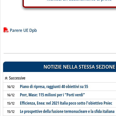
Lista allegati PDF alla notizia
Parere UE Dpb
NOTIZIE NELLA STESSA SEZIONE
Successive
Piano di ripresa, raggiunti 40 obiettivi su 55
16/12
Pnrr, Mase: 115 milioni per i “Porti verdi”
16/12
Efficienza, Enea: nel 2021 Italia poco sotto l'obiettivo Pniec
15/12
Le prospettive della fusione termonucleare e la sfida italiana
15/12