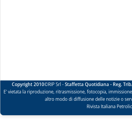
Copyright 2010
©RIP Srl -
Staffetta Quotidiana - Reg. Tri
E' vietata la riproduzione, ritrasmissione, fotocopia, immissione 
altro modo di diffusione delle notizie o ser
Rivista Italiana Petrol