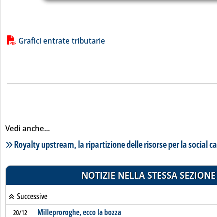
Lista allegati PDF alla notizia
Grafici entrate tributarie
Vedi anche...
Lista notizie correlate
Royalty upstream, la ripartizione delle risorse per la social c
NOTIZIE NELLA STESSA SEZIONE
Successive
Milleproroghe, ecco la bozza
20/12