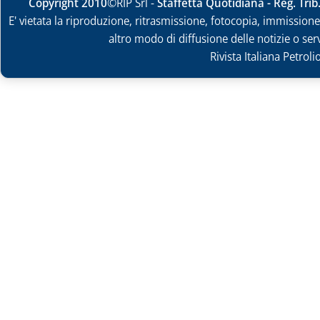
Copyright 2010
©RIP Srl -
Staffetta Quotidiana - Reg. Tri
E' vietata la riproduzione, ritrasmissione, fotocopia, immissione 
altro modo di diffusione delle notizie o ser
Rivista Italiana Petrol