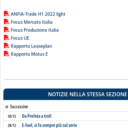
Lista allegati PDF alla notizia
ANFIA-Trade H1 2022 light
Focus Mercato Italia
Focus Produzione Italia
Focus UE
Rapporto Leaseplan
Rapporto Motus E
NOTIZIE NELLA STESSA SEZIONE
Successive
Da Profeta a troll
30/12
E-fuel, si fa sempre più sul serio
28/12