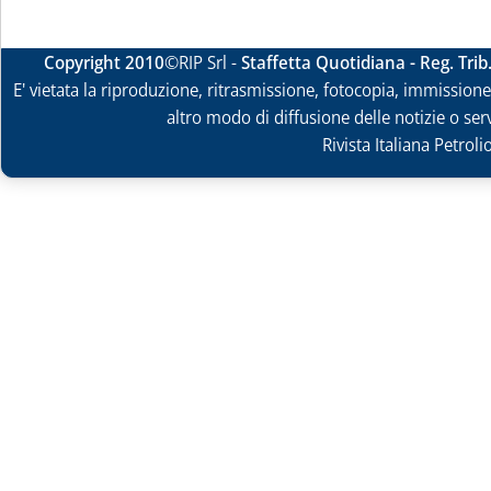
Copyright 2010
©RIP Srl -
Staffetta Quotidiana - Reg. Tri
E' vietata la riproduzione, ritrasmissione, fotocopia, immissione 
altro modo di diffusione delle notizie o ser
Rivista Italiana Petrol