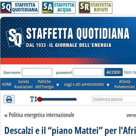
S
S
S
Attenzione! Esegui l'accesso per lèggere interamente la notizia.
Q
A
R
STAFFETTA
STAFFETTA
STAFFETTA
QUOTIDIANA
ACQUA
RIFIUTI
'Modulo Login per accedere'
Non ri
Username
password
Società
Politiche
Attività
HOME
▼
Leggi e atti amministrativi
▼
Associazioni
dell'Energia
Parlamentare
Politica energetica internazionale
Torna alla sezione
vene
Descalzi e il “piano Mattei” per l'Afr