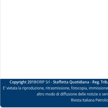
Copyright 2010
©RIP Srl -
Staffetta Quotidiana - Reg. Tri
E' vietata la riproduzione, ritrasmissione, fotocopia, immissione 
altro modo di diffusione delle notizie o ser
Rivista Italiana Petrol