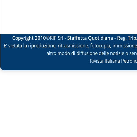
Copyright 2010
©RIP Srl -
Staffetta Quotidiana - Reg. Tri
E' vietata la riproduzione, ritrasmissione, fotocopia, immissione 
altro modo di diffusione delle notizie o ser
Rivista Italiana Petrol