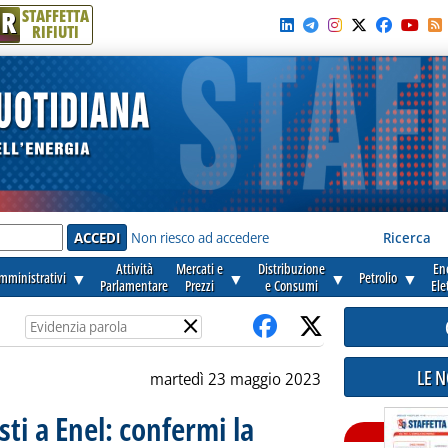
R
STAFFETTA
RIFIUTI
e'
Non riesco ad accedere
Ricerca
Attività
Mercati e
Distribuzione
En
amministrativi
▼
▼
▼
Petrolio
▼
Parlamentare
Prezzi
e Consumi
Ele
×
LE 
martedì 23 maggio 2023
ti a Enel: confermi la