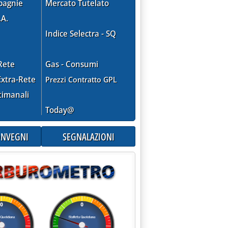
pagnie
Mercato Tutelato
.A.
Indice Selectra - SQ
Rete
Gas - Consumi
xtra-Rete
Prezzi Contratto GPL
timanali
Today@
CONVEGNI
SEGNALAZIONI