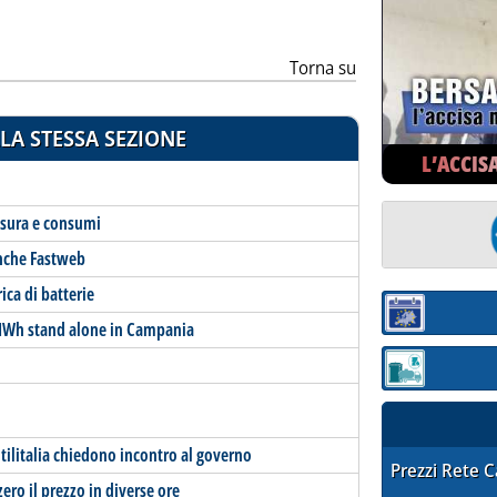
Torna su
LA STESSA SEZIONE
L’ACCIS
isura e consumi
 anche Fastweb
ica di batterie
Sezione:
 MWh stand alone in Campania
Sezione: quotaz
Utilitalia chiedono incontro al governo
STAFFETTA PRE
Prezzi Rete 
zero il prezzo in diverse ore