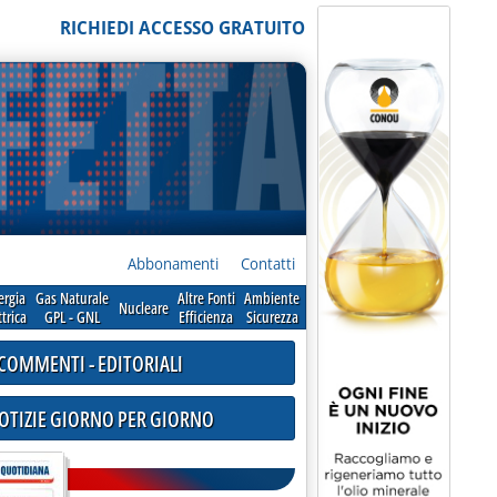
RICHIEDI ACCESSO GRATUITO
Abbonamenti
Contatti
ergia
Gas Naturale
Altre Fonti
Ambiente
Nucleare
ttrica
GPL - GNL
Efficienza
Sicurezza
COMMENTI - EDITORIALI
NOTIZIE GIORNO PER GIORNO