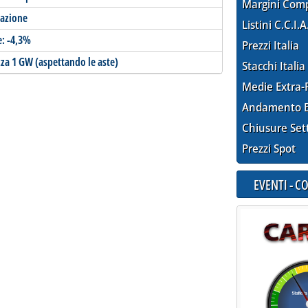
Margini Com
tazione
Listini C.C.I.A
e: -4,3%
Prezzi Italia
zza 1 GW (aspettando le aste)
Stacchi Italia
Medie Extra-
Andamento E
Chiusure Set
Prezzi Spot
EVENTI - 