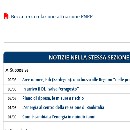
Lista allegati PDF alla notizia
Bozza terza relazione attuazione PNRR
NOTIZIE NELLA STESSA SEZIONE
Successive
Aree idonee, Pili (Sardegna): una bozza alle Regioni “nelle p
09/06
In arrivo il DL “salva Ferragosto”
08/06
Piano di ripresa, le misure a rischio
05/06
L'energia al centro della relazione di Bankitalia
01/06
Com'è cambiata l'energia in quindici anni
01/06