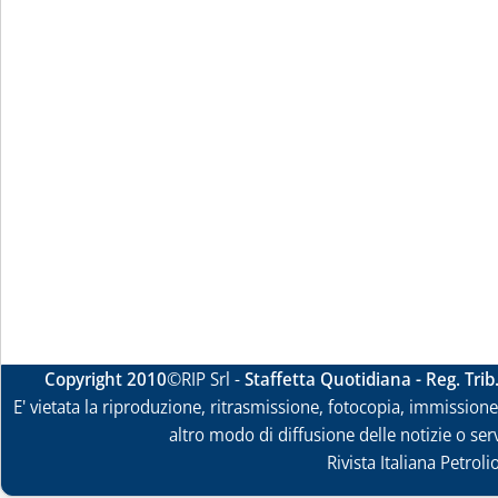
Copyright 2010
©RIP Srl -
Staffetta Quotidiana - Reg. Tri
E' vietata la riproduzione, ritrasmissione, fotocopia, immissione 
altro modo di diffusione delle notizie o ser
Rivista Italiana Petrol