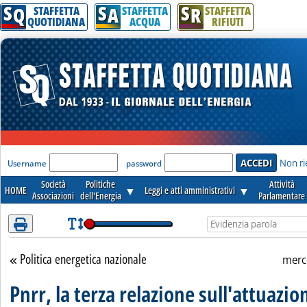
S
S
S
Attenzione! Esegui l'accesso per lèggere interamente la notizia.
Q
A
R
STAFFETTA
STAFFETTA
STAFFETTA
QUOTIDIANA
ACQUA
RIFIUTI
'Modulo Login per accedere'
Non ri
Username
password
Società
Politiche
Attività
HOME
▼
Leggi e atti amministrativi
▼
Associazioni
dell'Energia
Parlamentare
Politica energetica nazionale
Torna alla sezione
merc
Pnrr, la terza relazione sull'attuazio