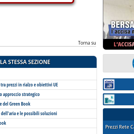
Torna su
L’ACCIS
LA STESSA SEZIONE
tra prezzi in rialzo e obiettivi UE
Sezione:
so approccio strategico
Sezione: quotaz
one del Green Book
dell'aria e le possibili soluzioni
Book
STAFFETTA PRE
Prezzi Rete 