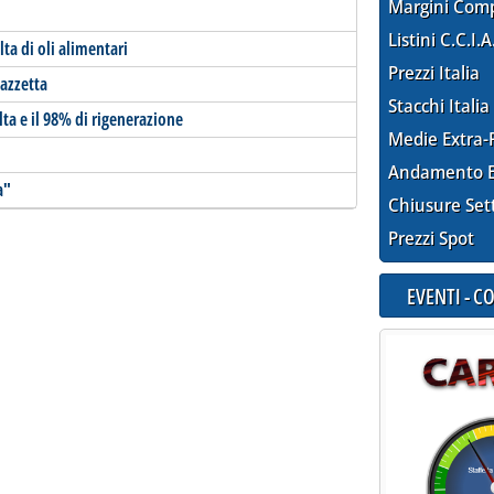
Margini Com
Listini C.C.I.A
ta di oli alimentari
Prezzi Italia
Gazzetta
Stacchi Italia
lta e il 98% di rigenerazione
Medie Extra-
Andamento E
a"
Chiusure Set
Prezzi Spot
EVENTI - 