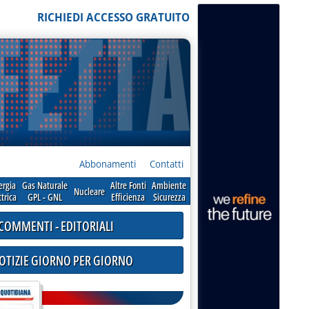
RICHIEDI ACCESSO GRATUITO
Abbonamenti
Contatti
ergia
Gas Naturale
Altre Fonti
Ambiente
Nucleare
ttrica
GPL - GNL
Efficienza
Sicurezza
COMMENTI - EDITORIALI
NOTIZIE GIORNO PER GIORNO