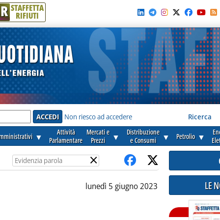
R
STAFFETTA
RIFIUTI
e'
Non riesco ad accedere
Ricerca
Attività
Mercati e
Distribuzione
En
amministrativi
▼
▼
▼
Petrolio
▼
Parlamentare
Prezzi
e Consumi
Ele
×
LE 
lunedì 5 giugno 2023