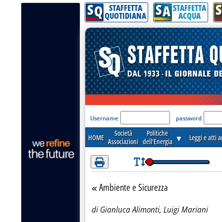
S
S
S
Attenzione! Esegui l'accesso per lèggere interamente la notizia.
Q
A
STAFFETTA
STAFFETTA
QUOTIDIANA
ACQUA
'Modulo Login per acceder
Username
password
Società
Politiche
HOME
▼
Leggi e atti 
Associazioni
dell'Energia
Ambiente e Sicurezza
Torna alla sezione
di Gianluca Alimonti, Luigi Mariani