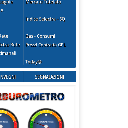
pagnie
Mercato Tutelato
.A.
Indice Selectra - SQ
Rete
Gas - Consumi
xtra-Rete
Prezzi Contratto GPL
timanali
Today@
CONVEGNI
SEGNALAZIONI