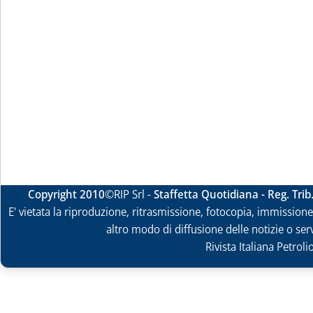
Copyright 2010
©RIP Srl -
Staffetta Quotidiana - Reg. Tri
E' vietata la riproduzione, ritrasmissione, fotocopia, immissione 
altro modo di diffusione delle notizie o ser
Rivista Italiana Petrol