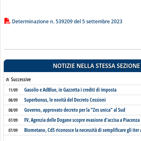
Lista allegati PDF alla notizia
Determinazione n. 539209 del 5 settembre 2023
NOTIZIE NELLA STESSA SEZIONE
Successive
Gasolio e AdBlue, in Gazzetta i crediti di imposta
11/09
Superbonus, le novità del Decreto Cessioni
08/09
Governo, approvato decreto per la “Zes unica” al Sud
08/09
FV, Agenzia delle Dogane scopre evasione d'accisa a Piacenza
07/09
Biometano, CdS riconosce la necessità di semplificare gli iter 
07/09