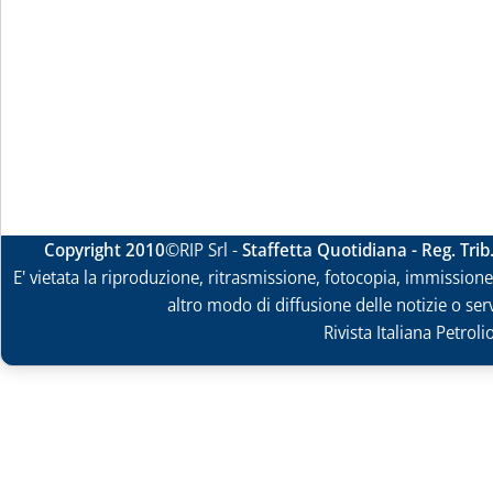
Copyright 2010
©RIP Srl -
Staffetta Quotidiana - Reg. Tri
E' vietata la riproduzione, ritrasmissione, fotocopia, immissione 
altro modo di diffusione delle notizie o ser
Rivista Italiana Petrol