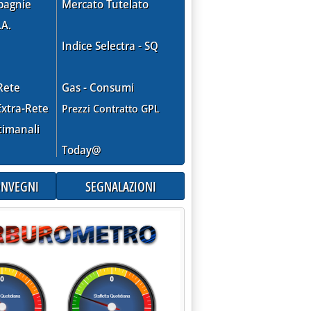
pagnie
Mercato Tutelato
.A.
Indice Selectra - SQ
Rete
Gas - Consumi
xtra-Rete
Prezzi Contratto GPL
timanali
Today@
CONVEGNI
SEGNALAZIONI