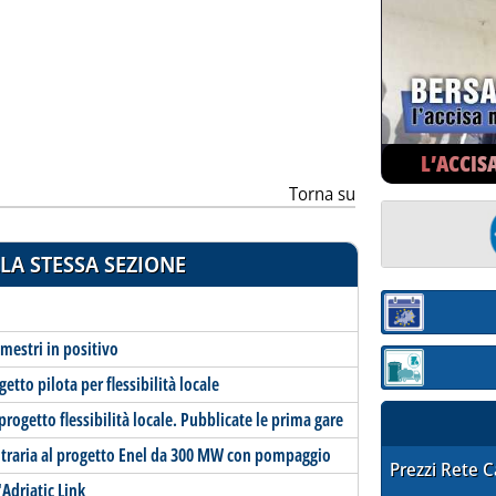
ia
L’ACCIS
Torna su
LA STESSA SEZIONE
Sezione:
imestri in positivo
Sezione: quotaz
tto pilota per flessibilità locale
progetto flessibilità locale. Pubblicate le prima gare
ntraria al progetto Enel da 300 MW con pompaggio
STAFFETTA PRE
Prezzi Rete 
'Adriatic Link