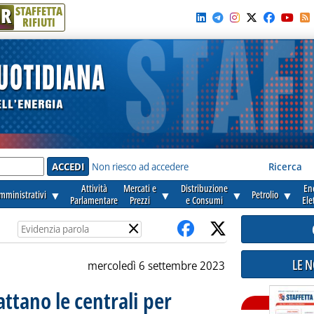
R
STAFFETTA
RIFIUTI
e'
Non riesco ad accedere
Ricerca
Attività
Mercati e
Distribuzione
En
amministrativi
▼
▼
▼
Petrolio
▼
Parlamentare
Prezzi
e Consumi
Ele
×
LE 
mercoledì 6 settembre 2023
attano le centrali per