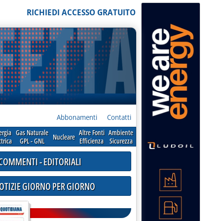
RICHIEDI ACCESSO GRATUITO
Abbonamenti
Contatti
ergia
Gas Naturale
Altre Fonti
Ambiente
Nucleare
ttrica
GPL - GNL
Efficienza
Sicurezza
COMMENTI - EDITORIALI
NOTIZIE GIORNO PER GIORNO