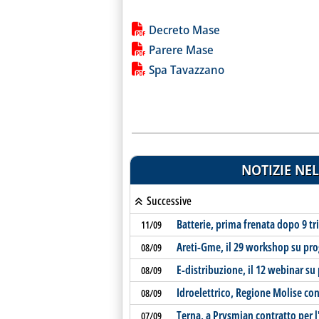
Lista allegati PDF alla notiz
Decreto Mase
Parere Mase
Spa Tavazzano
NOTIZIE NEL
Successive
Batterie, prima frenata dopo 9 tr
11/09
Areti-Gme, il 29 workshop su proge
08/09
E-distribuzione, il 12 webinar su 
08/09
Idroelettrico, Regione Molise co
08/09
Terna, a Prysmian contratto per l
07/09