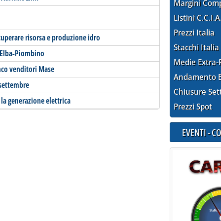
Margini Com
Listini C.C.I.A
Prezzi Italia
cuperare risorsa e produzione idro
Stacchi Italia
d'Elba-Piombino
Medie Extra-
enco venditori Mase
Andamento E
 settembre
Chiusure Set
 la generazione elettrica
Prezzi Spot
EVENTI - 