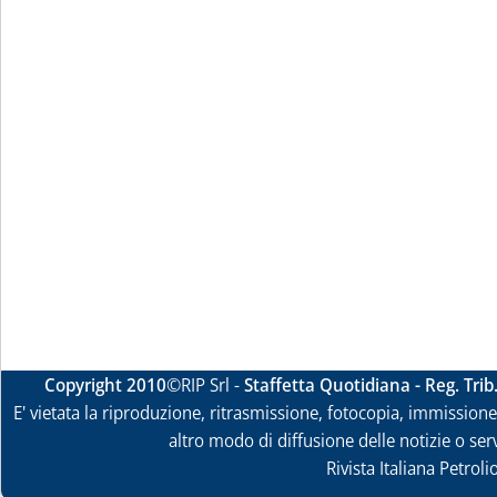
Copyright 2010
©RIP Srl -
Staffetta Quotidiana - Reg. Tri
E' vietata la riproduzione, ritrasmissione, fotocopia, immissione 
altro modo di diffusione delle notizie o ser
Rivista Italiana Petrol