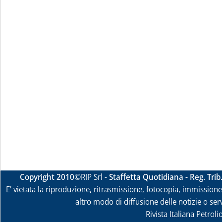
Copyright 2010
©RIP Srl -
Staffetta Quotidiana - Reg. Tri
E' vietata la riproduzione, ritrasmissione, fotocopia, immissione 
altro modo di diffusione delle notizie o ser
Rivista Italiana Petrol