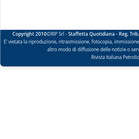
Copyright 2010
©RIP Srl -
Staffetta Quotidiana - Reg. Tri
E' vietata la riproduzione, ritrasmissione, fotocopia, immissione 
altro modo di diffusione delle notizie o ser
Rivista Italiana Petrol