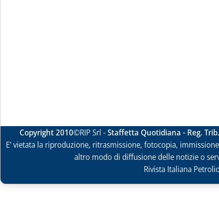
Copyright 2010
©RIP Srl -
Staffetta Quotidiana - Reg. Tri
E' vietata la riproduzione, ritrasmissione, fotocopia, immissione 
altro modo di diffusione delle notizie o ser
Rivista Italiana Petrol