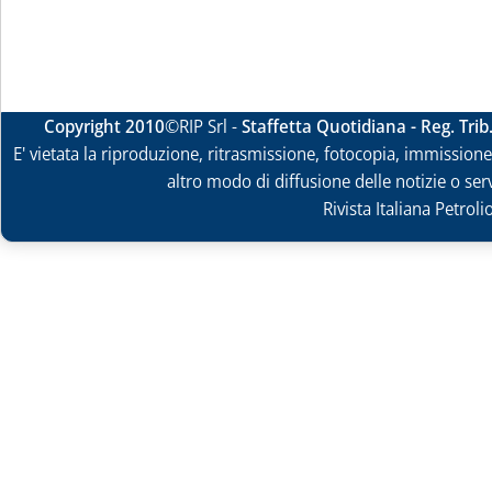
Copyright 2010
©RIP Srl -
Staffetta Quotidiana - Reg. Tri
E' vietata la riproduzione, ritrasmissione, fotocopia, immissione 
altro modo di diffusione delle notizie o ser
Rivista Italiana Petrol