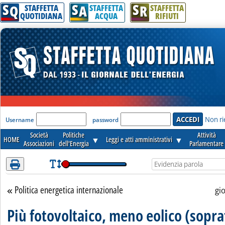
S
S
S
Attenzione! Esegui l'accesso per lèggere interamente la notizia.
Q
A
R
STAFFETTA
STAFFETTA
STAFFETTA
QUOTIDIANA
ACQUA
RIFIUTI
'Modulo Login per accedere'
Non ri
Username
password
Società
Politiche
Attività
HOME
▼
Leggi e atti amministrativi
▼
Associazioni
dell'Energia
Parlamentare
Politica energetica internazionale
Torna alla sezione
gi
Più fotovoltaico, meno eolico (sopra