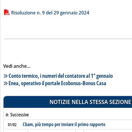
Lista allegati PDF alla notizia
Risoluzione n. 9 del 29 gennaio 2024
Vedi anche...
Lista notizie correlate
Conto termico, i numeri del contatore al 1° gennaio
Enea, operativo il portale Ecobonus-Bonus Casa
NOTIZIE NELLA STESSA SEZIONE
Successive
Cbam, più tempo per inviare il primo rapporto
01/02