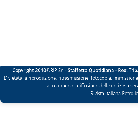
Copyright 2010
©RIP Srl -
Staffetta Quotidiana - Reg. Tri
E' vietata la riproduzione, ritrasmissione, fotocopia, immissione 
altro modo di diffusione delle notizie o ser
Rivista Italiana Petrol