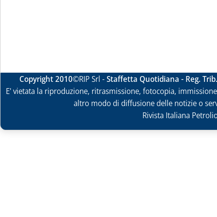
Copyright 2010
©RIP Srl -
Staffetta Quotidiana - Reg. Tri
E' vietata la riproduzione, ritrasmissione, fotocopia, immissione 
altro modo di diffusione delle notizie o ser
Rivista Italiana Petrol