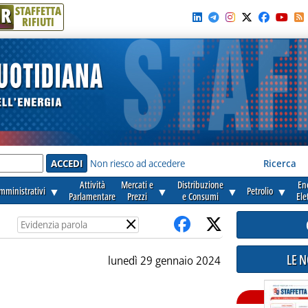
R
STAFFETTA
RIFIUTI
e'
Non riesco ad accedere
Ricerca
Attività
Mercati e
Distribuzione
En
amministrativi
▼
▼
▼
Petrolio
▼
Parlamentare
Prezzi
e Consumi
Ele
×
LE 
lunedì 29 gennaio 2024