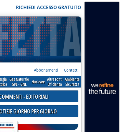
RICHIEDI ACCESSO GRATUITO
Abbonamenti
Contatti
ergia
Gas Naturale
Altre Fonti
Ambiente
Nucleare
ttrica
GPL - GNL
Efficienza
Sicurezza
COMMENTI - EDITORIALI
NOTIZIE GIORNO PER GIORNO