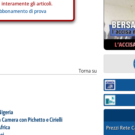
interamente gli articoli.
abbonamento di prova
L’ACCIS
ia
Torna su
Sezione:
Sezione: quotaz
Nigeria
Camera con Pichetto e Cirielli
frica
STAFFETTA PRE
Prezzi Rete 
tei