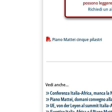
possono leggere 
Richiedi un 
Lista allegati PDF alla notiz
Piano Mattei cinque pilastri
Vedi anche...
Lista notizie correlate
Conferenza Italia-Africa, manca la 
Piano Mattei, domani convegno alla 
UE, von der Leyen al summit Italia-A
Il vertice Italia-Africa e il Piano Mat