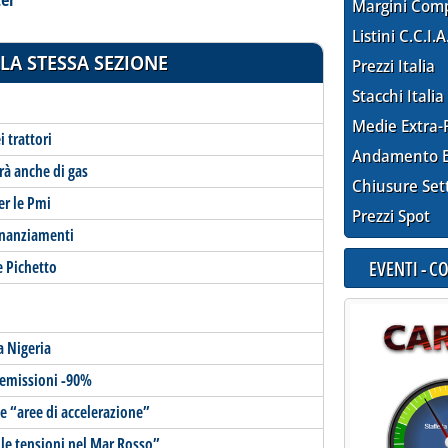
Margini Com
Listini C.C.I.A
LA STESSA SEZIONE
Prezzi Italia
Stacchi Italia
Medie Extra-
i trattori
Andamento E
rà anche di gas
Chiusure Set
er le Pmi
Prezzi Spot
finanziamenti
EVENTI - 
 e Pichetto
a Nigeria
0: emissioni -90%
e “aree di accelerazione”
alle tensioni nel Mar Rosso”