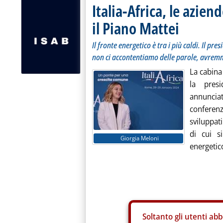
Italia-Africa, le azien
il Piano Mattei
Il fronte energetico è tra i più caldi. Il 
non ci accontentiamo delle parole, avremm
La cabina
la pres
annunci
conferenz
sviluppati
di cui s
Giorgia Meloni
energetico
Soltanto gli
utenti abb