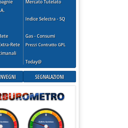
pagnie
Mercato Tutelato
.A.
Indice Selectra - SQ
Rete
Gas - Consumi
xtra-Rete
Prezzi Contratto GPL
timanali
Today@
CONVEGNI
SEGNALAZIONI