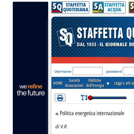
S
S
S
Attenzione! Esegui l'accesso per lèggere interamente la notizia.
Q
A
STAFFETTA
STAFFETTA
QUOTIDIANA
ACQUA
'Modulo Login per acceder
Username
password
Società
Politiche
HOME
▼
Leggi e atti 
Associazioni
dell'Energia
Politica energetica internazionale
Torna alla sezione
di V.R.