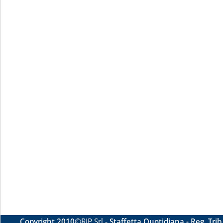
Copyright 2010
©RIP Srl -
Staffetta Quotidiana - Reg. Tri