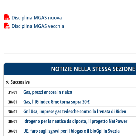
Lista allegati PDF alla notizia
Disciplina MGAS nuova
Disciplina MGAS vecchia
NOTIZIE NELLA STESSA SEZIONE
Successive
Gas, prezzi ancora in rialzo
31/01
Gas, l'IG Index Gme torna sopra 30 €
30/01
Gnl Usa, imprese gas tedesche contro la frenata di Biden
30/01
Idrogeno per la nautica da diporto, il progetto NatPower
30/01
UE, faro sugli sgravi per il biogas e il bioGpl in Svezia
30/01