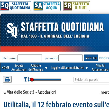
S
S
S
Attenzione! Esegui l'accesso per lèggere interamente la notizia.
Q
A
R
STAFFETTA
STAFFETTA
STAFFETTA
QUOTIDIANA
ACQUA
RIFIUTI
'Modulo Login per accedere'
Non ri
Username
password
Società
Politiche
Attività
HOME
▼
Leggi e atti amministrativi
▼
Associazioni
dell'Energia
Parlamentare
Vita delle Società - Associazioni
Torna alla sezione
merc
Utilitalia, il 12 febbraio evento sull