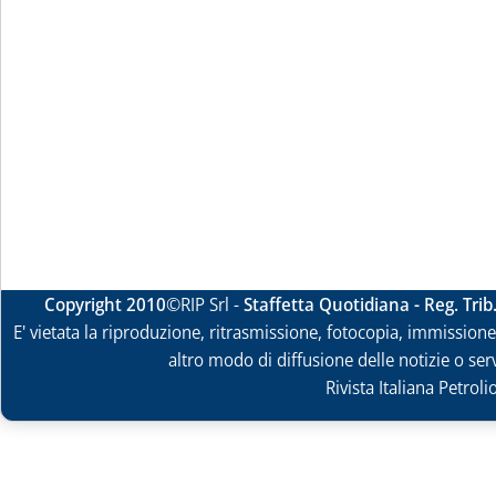
Copyright 2010
©RIP Srl -
Staffetta Quotidiana - Reg. Tri
E' vietata la riproduzione, ritrasmissione, fotocopia, immissione 
altro modo di diffusione delle notizie o ser
Rivista Italiana Petrol