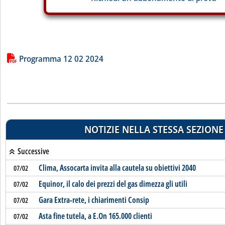
Lista allegati PDF alla notizia
Programma 12 02 2024
NOTIZIE NELLA STESSA SEZIONE
Successive
Clima, Assocarta invita alla cautela su obiettivi 2040
07/02
Equinor, il calo dei prezzi del gas dimezza gli utili
07/02
Gara Extra-rete, i chiarimenti Consip
07/02
Asta fine tutela, a E.On 165.000 clienti
07/02