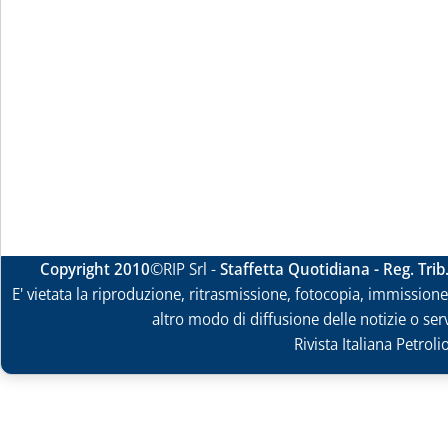
Copyright 2010
©RIP Srl -
Staffetta Quotidiana - Reg. Tri
E' vietata la riproduzione, ritrasmissione, fotocopia, immissione 
altro modo di diffusione delle notizie o ser
Rivista Italiana Petrol