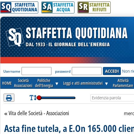
S
S
S
Attenzione! Esegui l'accesso per lèggere interamente la notizia.
Q
A
R
STAFFETTA
STAFFETTA
STAFFETTA
QUOTIDIANA
ACQUA
RIFIUTI
'Modulo Login per accedere'
Non ri
Username
password
Società
Politiche
Attività
HOME
▼
Leggi e atti amministrativi
▼
Associazioni
dell'Energia
Parlamentare
Vita delle Società - Associazioni
Torna alla sezione
merc
Asta fine tutela, a E.On 165.000 clie