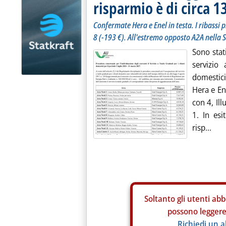
risparmio è di circa 
Confermate Hera e Enel in testa. I ribassi pi
8 (-193 €). All'estremo opposto A2A nella S
Sono stati
servizio 
domestic
Hera e Ene
con 4, Il
1. In esit
risp...
Soltanto gli
utenti abb
possono leggere 
Richiedi un 