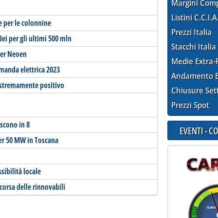
Margini Com
Listini C.C.I.A
se per le colonnine
Prezzi Italia
ei per gli ultimi 500 mln
Stacchi Italia
 per Neoen
Medie Extra-
omanda elettrica 2023
Andamento E
o estremamente positivo
Chiusure Set
Prezzi Spot
escono in 8
EVENTI - 
per 50 MW in Toscana
ssibilità locale
 corsa delle rinnovabili