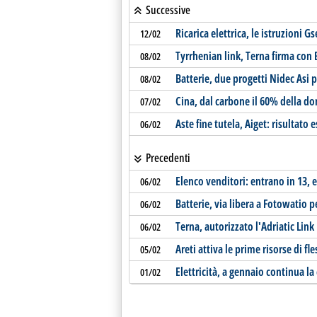
Successive
Ricarica elettrica, le istruzioni G
12/02
Tyrrhenian link, Terna firma con B
08/02
Batterie, due progetti Nidec Asi
08/02
Cina, dal carbone il 60% della d
07/02
Aste fine tutela, Aiget: risultat
06/02
Precedenti
Elenco venditori: entrano in 13, 
06/02
Batterie, via libera a Fotowatio 
06/02
Terna, autorizzato l'Adriatic Link
06/02
Areti attiva le prime risorse di fle
05/02
Elettricità, a gennaio continua la
01/02