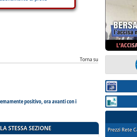
ia
L’ACCIS
Torna su
Sezione:
stremamente positivo, ora avanti con i
Sezione: quotaz
LA STESSA SEZIONE
STAFFETTA PRE
Prezzi Rete 