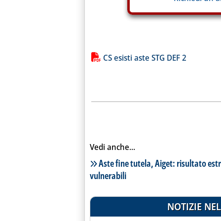
Lista allegati PDF alla notiz
CS esisti aste STG DEF 2
Vedi anche...
Lista notizie correlate
Aste fine tutela, Aiget: risultato e
vulnerabili
NOTIZIE NEL