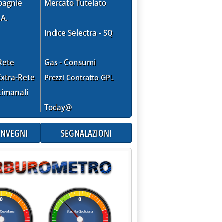
pagnie
Mercato Tutelato
.A.
Indice Selectra - SQ
Rete
Gas - Consumi
xtra-Rete
Prezzi Contratto GPL
timanali
Today@
CONVEGNI
SEGNALAZIONI