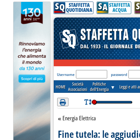
S
S
S
Attenzione! Esegui l'accesso per lèggere interamente la notizia.
Q
A
STAFFETTA
STAFFETTA
QUOTIDIANA
ACQUA
'Modulo Login per acceder
Username
password
Società
Politiche
HOME
▼
Leggi e atti 
Associazioni
dell'Energia
Energia Elettrica
Torna alla sezione
Fine tutela: le aggiudi