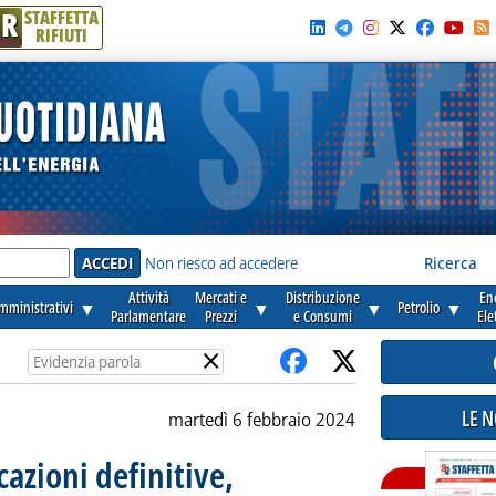
R
STAFFETTA
RIFIUTI
e'
Non riesco ad accedere
Ricerca
Attività
Mercati e
Distribuzione
En
amministrativi
▼
▼
▼
Petrolio
▼
Parlamentare
Prezzi
e Consumi
Ele
×
LE 
martedì 6 febbraio 2024
cazioni definitive,