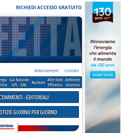
RICHIEDI ACCESSO GRATUITO
Abbonamenti
Contatti
ergia
Gas Naturale
Altre Fonti
Ambiente
Nucleare
ttrica
GPL - GNL
Efficienza
Sicurezza
COMMENTI - EDITORIALI
NOTIZIE GIORNO PER GIORNO