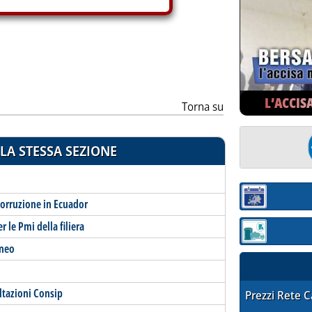
L’ACCIS
Torna su
LA STESSA SEZIONE
Sezione:
corruzione in Ecuador
 le Pmi della filiera
Sezione: quotaz
eneo
ultazioni Consip
STAFFETTA PRE
Prezzi Rete 