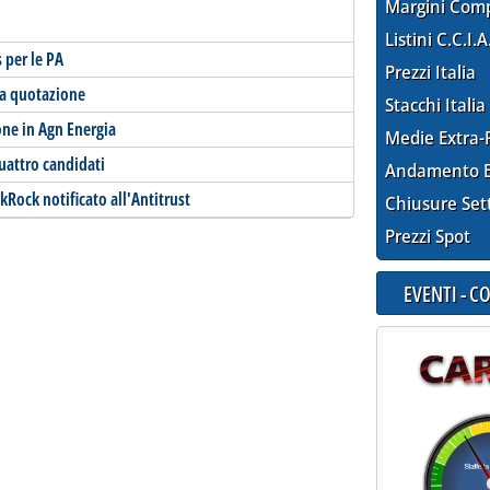
Margini Com
Listini C.C.I.A
 per le PA
Prezzi Italia
 la quotazione
Stacchi Italia
one in Agn Energia
Medie Extra-
uattro candidati
Andamento E
kRock notificato all'Antitrust
Chiusure Set
Prezzi Spot
EVENTI - 