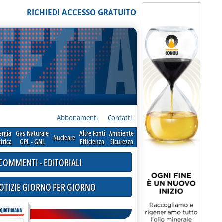
RICHIEDI ACCESSO GRATUITO
Abbonamenti
Contatti
ergia
Gas Naturale
Altre Fonti
Ambiente
Nucleare
ttrica
GPL - GNL
Efficienza
Sicurezza
COMMENTI - EDITORIALI
NOTIZIE GIORNO PER GIORNO