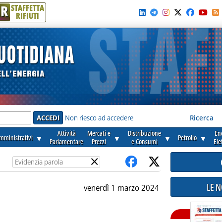
R
STAFFETTA
RIFIUTI
e'
Non riesco ad accedere
Ricerca
Attività
Mercati e
Distribuzione
En
amministrativi
▼
▼
▼
Petrolio
▼
Parlamentare
Prezzi
e Consumi
Ele
×
LE 
venerdì 1 marzo 2024