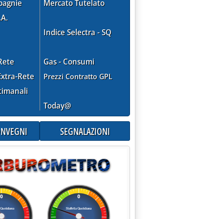
pagnie
Mercato Tutelato
.A.
Indice Selectra - SQ
Rete
Gas - Consumi
xtra-Rete
Prezzi Contratto GPL
timanali
Today@
CONVEGNI
SEGNALAZIONI