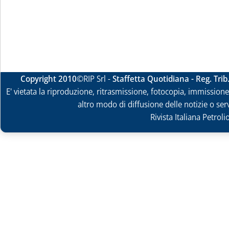
Copyright 2010
©RIP Srl -
Staffetta Quotidiana - Reg. Tri
E' vietata la riproduzione, ritrasmissione, fotocopia, immissione 
altro modo di diffusione delle notizie o ser
Rivista Italiana Petrol