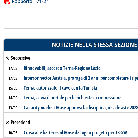
Lista allegati PDF alla notizia
Rapporto 171-24
NOTIZIE NELLA STESSA SEZIONE
Successive
Rinnovabili, accordo Terna-Regione Lazio
17/05
Interconnector Austria, proroga di 2 anni per completare i ripr
17/05
Terna, autorizzato il cavo con la Tunisia
15/05
Terna, al via il portale per le richieste di connessione
14/05
Capacity market: Mase approva la disciplina, ok alle aste 202
13/05
Precedenti
Corsa alle batterie: al Mase da luglio progetti per 13 GW
10/05