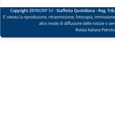
Copyright 2010
©RIP Srl -
Staffetta Quotidiana - Reg. Tri
E' vietata la riproduzione, ritrasmissione, fotocopia, immissione 
altro modo di diffusione delle notizie o ser
Rivista Italiana Petrol