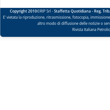
Copyright 2010
©RIP Srl -
Staffetta Quotidiana - Reg. Tri
E' vietata la riproduzione, ritrasmissione, fotocopia, immissione 
altro modo di diffusione delle notizie o ser
Rivista Italiana Petrol