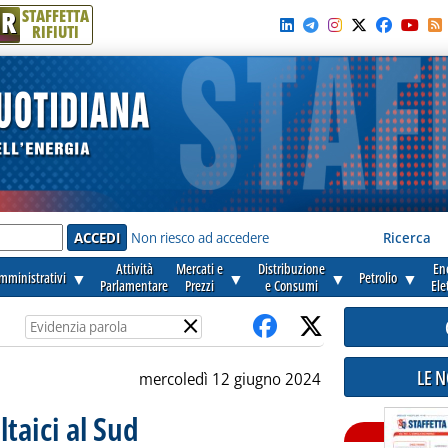
R
STAFFETTA
RIFIUTI
e'
Non riesco ad accedere
Ricerca
Attività
Mercati e
Distribuzione
En
amministrativi
▼
▼
▼
Petrolio
▼
Parlamentare
Prezzi
e Consumi
Ele
×
LE 
mercoledì 12 giugno 2024
ltaici al Sud