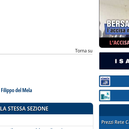
ia
L’ACCIS
Torna su
Sezione:
 Filippo del Mela
Sezione: quotaz
LA STESSA SEZIONE
STAFFETTA PRE
Prezzi Rete 