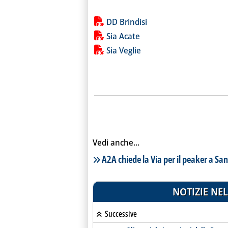
Lista allegati PDF alla notiz
DD Brindisi
Sia Acate
Sia Veglie
Vedi anche...
Lista notizie correlate
A2A chiede la Via per il peaker a San
NOTIZIE NEL
Successive