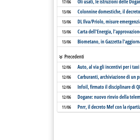
Oli usati, le istruzioni delle Do
17/06
Colonnine domestiche, il decret
13/06
DL Ilva/Priolo, misure emergenzi
13/06
Carta dell'Energia, l'approvazion
13/06
Biometano, in Gazzetta l'aggior
13/06
Precedenti
Auto, al via gli incentivi per i taxi
12/06
Carburanti, archiviazione di un 
12/06
Infoil, firmato il disciplinare di 
12/06
Dogane: nuovo rinvio della telema
12/06
Pnrr, il decreto Mef con la riparti
11/06