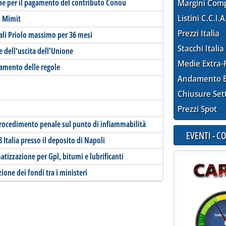
gane per il pagamento del contributo Conou
Margini Com
Listini C.C.I.A
o Mimit
Prezzi Italia
ali Priolo massimo per 36 mesi
Stacchi Italia
e dell'uscita dell'Unione
Medie Extra-
namento delle regole
Andamento E
Chiusure Set
Prezzi Spot
procedimento penale sul punto di infiammabilità
EVENTI - 
Q8 Italia presso il deposito di Napoli
tizzazione per Gpl, bitumi e lubrificanti
zione dei fondi tra i ministeri