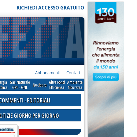
RICHIEDI ACCESSO GRATUITO
Abbonamenti
Contatti
ergia
Gas Naturale
Altre Fonti
Ambiente
Nucleare
ttrica
GPL - GNL
Efficienza
Sicurezza
COMMENTI - EDITORIALI
NOTIZIE GIORNO PER GIORNO