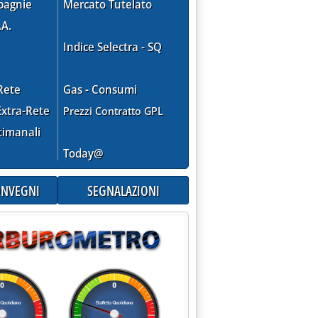
pagnie
Mercato Tutelato
.A.
Indice Selectra - SQ
Rete
Gas - Consumi
xtra-Rete
Prezzi Contratto GPL
timanali
Today@
CONVEGNI
SEGNALAZIONI