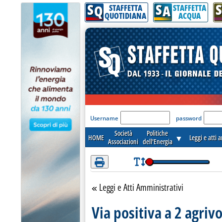
S
S
S
Attenzione! Esegui l'accesso per lèggere interamente la notizia.
Q
A
STAFFETTA
STAFFETTA
QUOTIDIANA
ACQUA
'Modulo Login per acceder
Username
password
Società
Politiche
HOME
▼
Leggi e atti 
Associazioni
dell'Energia
Leggi e Atti Amministrativi
Torna alla sezione
Via positiva a 2 agrivo