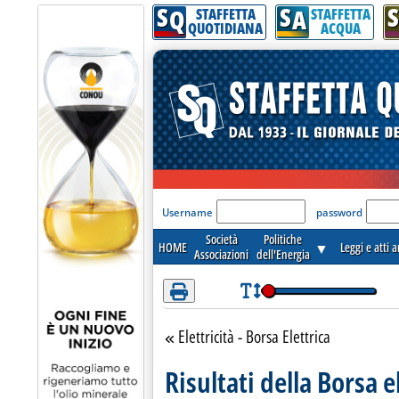
S
S
S
Attenzione! Esegui l'accesso per lèggere interamente la notizia.
Q
A
STAFFETTA
STAFFETTA
QUOTIDIANA
ACQUA
'Modulo Login per acceder
Username
password
Società
Politiche
HOME
▼
Leggi e atti 
Associazioni
dell'Energia
Elettricità - Borsa Elettrica
Torna alla sezione
Risultati della Borsa e