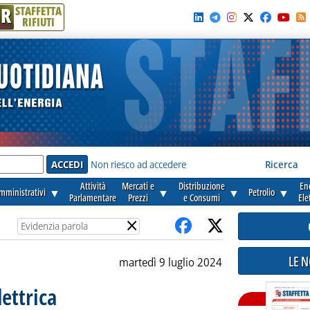
R
STAFFETTA
RIFIUTI
e'
Non riesco ad accedere
Ricerca
Attività
Mercati e
Distribuzione
En
amministrativi
▼
▼
▼
Petrolio
▼
Parlamentare
Prezzi
e Consumi
Ele
×
LE 
martedì 9 luglio 2024
lettrica