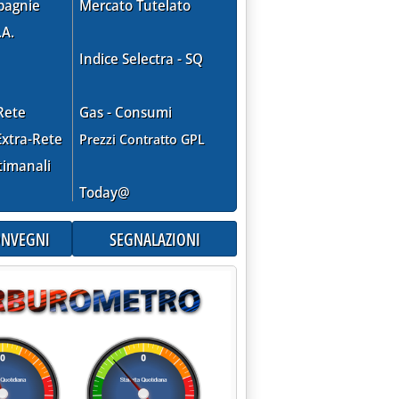
pagnie
Mercato Tutelato
.A.
Indice Selectra - SQ
Rete
Gas - Consumi
xtra-Rete
Prezzi Contratto GPL
timanali
Today@
CONVEGNI
SEGNALAZIONI