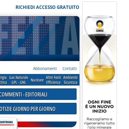
RICHIEDI ACCESSO GRATUITO
Abbonamenti
Contatti
ergia
Gas Naturale
Altre Fonti
Ambiente
Nucleare
ttrica
GPL - GNL
Efficienza
Sicurezza
COMMENTI - EDITORIALI
NOTIZIE GIORNO PER GIORNO