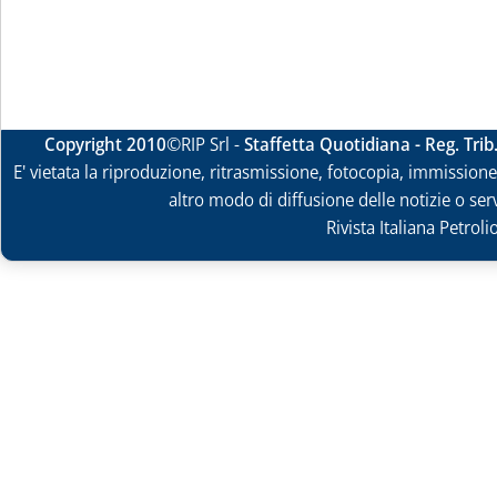
Copyright 2010
©RIP Srl -
Staffetta Quotidiana - Reg. Tri
E' vietata la riproduzione, ritrasmissione, fotocopia, immissione 
altro modo di diffusione delle notizie o ser
Rivista Italiana Petrol