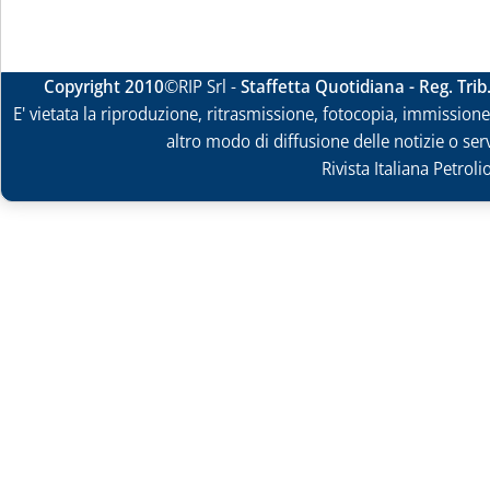
Copyright 2010
©RIP Srl -
Staffetta Quotidiana - Reg. Tri
E' vietata la riproduzione, ritrasmissione, fotocopia, immissione 
altro modo di diffusione delle notizie o ser
Rivista Italiana Petrol