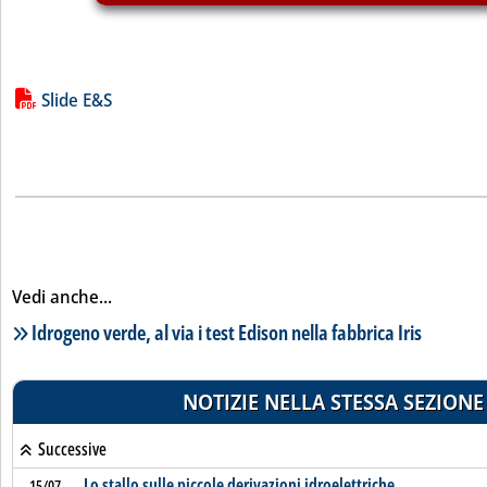
Lista allegati PDF alla notizia
Slide E&S
Vedi anche...
Lista notizie correlate
Idrogeno verde, al via i test Edison nella fabbrica Iris
NOTIZIE NELLA STESSA SEZIONE
Successive
Lo stallo sulle piccole derivazioni idroelettriche
15/07