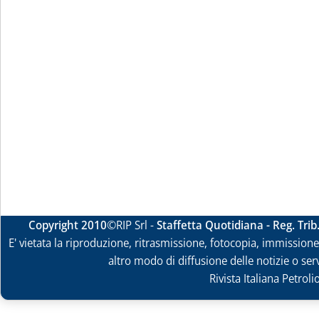
Copyright 2010
©RIP Srl -
Staffetta Quotidiana - Reg. Tri
E' vietata la riproduzione, ritrasmissione, fotocopia, immissione 
altro modo di diffusione delle notizie o ser
Rivista Italiana Petrol