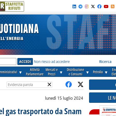
R
STAFFETTA
RIFIUTI
e'
Non riesco ad accedere
Ricerca
Attività
Mercati e
Distribuzione
En
amministrativi
▼
▼
▼
Petrolio
▼
Parlamentare
Prezzi
e Consumi
Ele
×
LE 
lunedì 15 luglio 2024
el gas trasportato da Snam