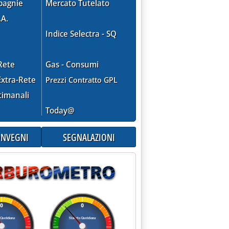
pagnie
Mercato Tutelato
.A.
Indice Selectra - SQ
Rete
Gas - Consumi
xtra-Rete
Prezzi Contratto GPL
timanali
Today@
CONVEGNI
SEGNALAZIONI