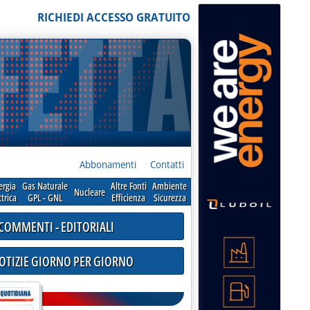
RICHIEDI ACCESSO GRATUITO
Abbonamenti
Contatti
ergia
Gas Naturale
Altre Fonti
Ambiente
Nucleare
ttrica
GPL - GNL
Efficienza
Sicurezza
COMMENTI - EDITORIALI
NOTIZIE GIORNO PER GIORNO