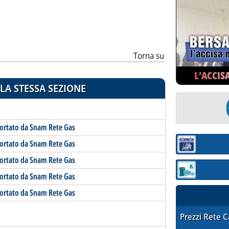
ia
Torna su
L’ACCIS
LA STESSA SEZIONE
portato da Snam Rete Gas
portato da Snam Rete Gas
Sezione:
portato da Snam Rete Gas
Sezione: quotaz
portato da Snam Rete Gas
portato da Snam Rete Gas
STAFFETTA PRE
Prezzi Rete 