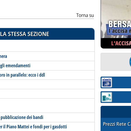
Torna su
LA STESSA SEZIONE
L’ACCIS
amera
 degli emendamenti
ro in parallelo: ecco i ddl
Sezione:
Sezione: quotaz
a pubblicazione dei bandi
STAFFETTA PRE
Prezzi Rete 
er il Piano Mattei e fondi per i gasdotti