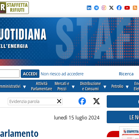
R
STAFFETTA
RIFIUTI
e'
Non riesco ad accedere
Ricerca
Attività
Mercati e
Distribuzione
En
amministrativi
▼
▼
▼
Petrolio
▼
Parlamentare
Prezzi
e Consumi
Ele
×
LE 
lunedì 15 luglio 2024
Parlamento