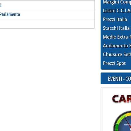
Margini Com
i
Listini C.C.I.A
n Parlamento
Prezzi Italia
Stacchi Italia
Medie Extra-
Andamento E
Chiusure Set
Prezzi Spot
EVENTI - 