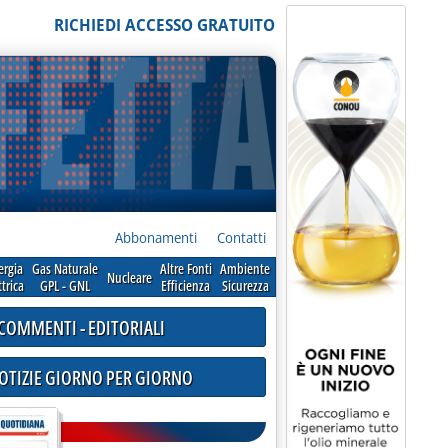
RICHIEDI ACCESSO GRATUITO
Abbonamenti
Contatti
ergia
Gas Naturale
Altre Fonti
Ambiente
Nucleare
ttrica
GPL - GNL
Efficienza
Sicurezza
COMMENTI - EDITORIALI
NOTIZIE GIORNO PER GIORNO