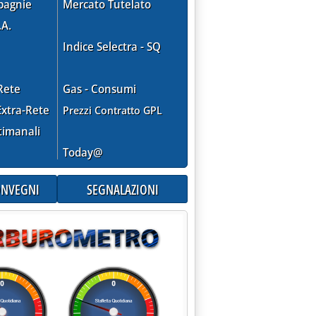
pagnie
Mercato Tutelato
.A.
Indice Selectra - SQ
Rete
Gas - Consumi
xtra-Rete
Prezzi Contratto GPL
timanali
Today@
CONVEGNI
SEGNALAZIONI