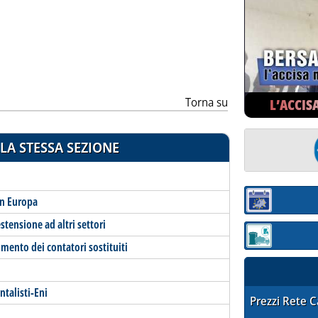
ia
Torna su
L’ACCIS
LA STESSA SEZIONE
in Europa
Sezione:
stensione ad altri settori
Sezione: quotaz
imento dei contatori sostituiti
ntalisti-Eni
STAFFETTA PRE
Prezzi Rete 