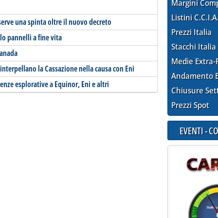
Margini Com
Listini C.C.I.A
 serve una spinta oltre il nuovo decreto
Prezzi Italia
lo pannelli a fine vita
Stacchi Italia
Canada
Medie Extra-
terpellano la Cassazione nella causa con Eni
Andamento E
icenze esplorative a Equinor, Eni e altri
Chiusure Set
Prezzi Spot
EVENTI - 