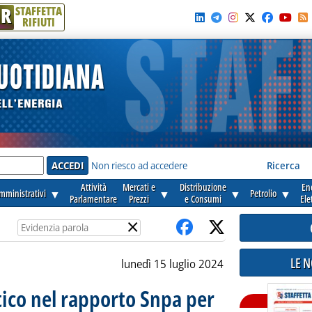
R
STAFFETTA
RIFIUTI
e'
Non riesco ad accedere
Ricerca
Attività
Mercati e
Distribuzione
En
amministrativi
▼
▼
▼
Petrolio
▼
Parlamentare
Prezzi
e Consumi
Ele
×
LE 
lunedì 15 luglio 2024
ico nel rapporto Snpa per