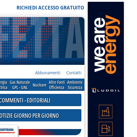
RICHIEDI ACCESSO GRATUITO
Abbonamenti
Contatti
ergia
Gas Naturale
Altre Fonti
Ambiente
Nucleare
ttrica
GPL - GNL
Efficienza
Sicurezza
COMMENTI - EDITORIALI
NOTIZIE GIORNO PER GIORNO