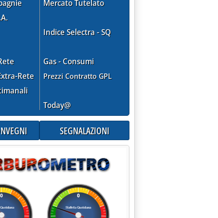
pagnie
Mercato Tutelato
.A.
Indice Selectra - SQ
Rete
Gas - Consumi
xtra-Rete
Prezzi Contratto GPL
timanali
Today@
CONVEGNI
SEGNALAZIONI