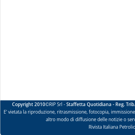
Copyright 2010
©RIP Srl -
Staffetta Quotidiana - Reg. Tri
E' vietata la riproduzione, ritrasmissione, fotocopia, immissione 
altro modo di diffusione delle notizie o ser
Rivista Italiana Petrol