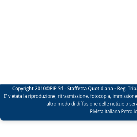
Copyright 2010
©RIP Srl -
Staffetta Quotidiana - Reg. Tri
E' vietata la riproduzione, ritrasmissione, fotocopia, immissione 
altro modo di diffusione delle notizie o ser
Rivista Italiana Petrol