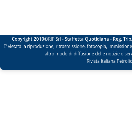
Copyright 2010
©RIP Srl -
Staffetta Quotidiana - Reg. Tri
E' vietata la riproduzione, ritrasmissione, fotocopia, immissione 
altro modo di diffusione delle notizie o ser
Rivista Italiana Petrol