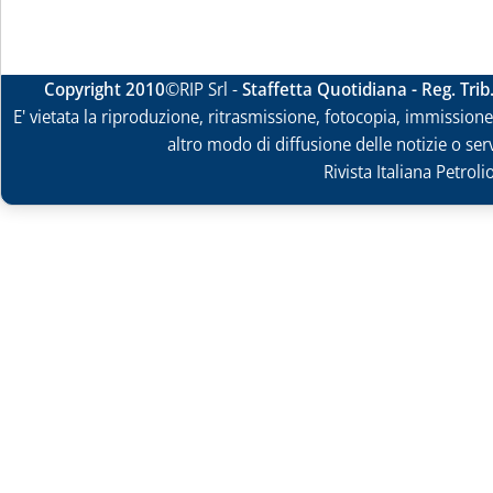
Copyright 2010
©RIP Srl -
Staffetta Quotidiana - Reg. Tri
E' vietata la riproduzione, ritrasmissione, fotocopia, immissione 
altro modo di diffusione delle notizie o ser
Rivista Italiana Petrol