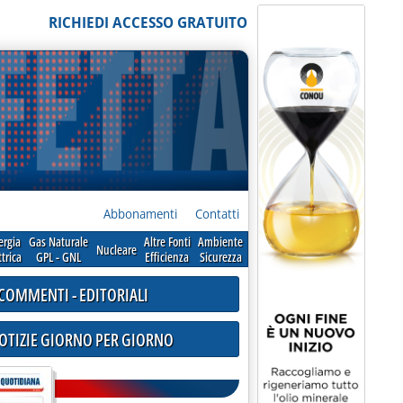
RICHIEDI ACCESSO GRATUITO
Abbonamenti
Contatti
ergia
Gas Naturale
Altre Fonti
Ambiente
Nucleare
ttrica
GPL - GNL
Efficienza
Sicurezza
COMMENTI - EDITORIALI
NOTIZIE GIORNO PER GIORNO