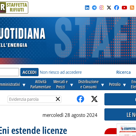
R
STAFFETTA
RIFIUTI
e'
Non riesco ad accedere
Ricerca
Attività
Mercati e
Distribuzione
En
amministrativi
▼
▼
▼
Petrolio
▼
Parlamentare
Prezzi
e Consumi
Ele
×
LE 
mercoledì 28 agosto 2024
ni estende licenze