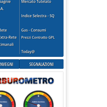
pagnie
Mercato Tutelato
.A.
Indice Selectra - SQ
Rete
Gas - Consumi
xtra-Rete
Prezzi Contratto GPL
timanali
Today@
CONVEGNI
SEGNALAZIONI