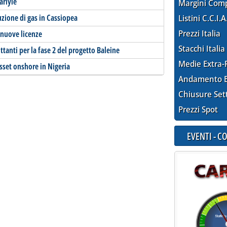
arlyle
Margini Com
uzione di gas in Cassiopea
Listini C.C.I.A
Prezzi Italia
 nuove licenze
Stacchi Italia
ottanti per la fase 2 del progetto Baleine
Medie Extra-
 asset onshore in Nigeria
Andamento E
Chiusure Set
Prezzi Spot
EVENTI - 