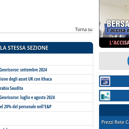
Torna su
L’ACCIS
LA STESSA SEZIONE
e Georisorse: settembre 2024
one degli asset UK con Ithaca
Sezione:
Arabia Saudita
 Georisorse: luglio e agosto 2024
Sezione: quotaz
del 20% del personale nell'E&P
STAFFETTA PRE
Prezzi Rete 