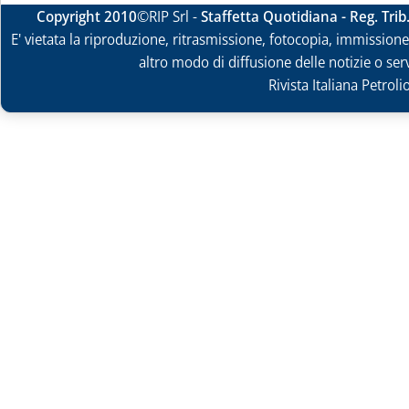
Copyright 2010
©RIP Srl -
Staffetta Quotidiana - Reg. Tri
E' vietata la riproduzione, ritrasmissione, fotocopia, immissione 
altro modo di diffusione delle notizie o ser
Rivista Italiana Petrol