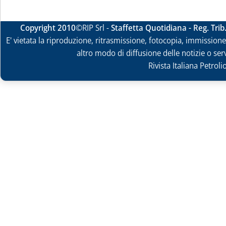
Copyright 2010
©RIP Srl -
Staffetta Quotidiana - Reg. Tri
E' vietata la riproduzione, ritrasmissione, fotocopia, immissione 
altro modo di diffusione delle notizie o ser
Rivista Italiana Petrol