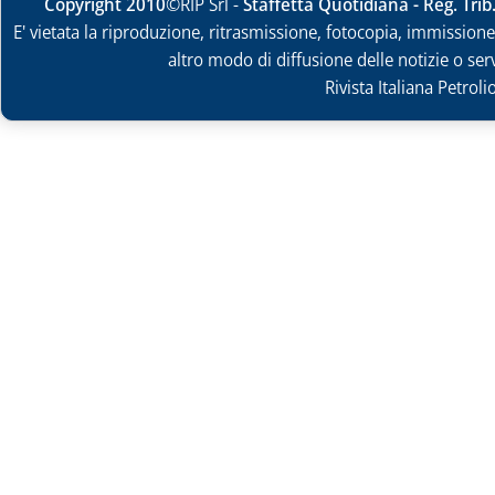
Copyright 2010
©RIP Srl -
Staffetta Quotidiana - Reg. Tri
E' vietata la riproduzione, ritrasmissione, fotocopia, immissione 
altro modo di diffusione delle notizie o ser
Rivista Italiana Petrol