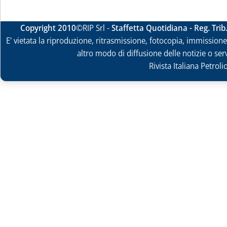
Copyright 2010
©RIP Srl -
Staffetta Quotidiana - Reg. Tri
E' vietata la riproduzione, ritrasmissione, fotocopia, immissione 
altro modo di diffusione delle notizie o ser
Rivista Italiana Petrol