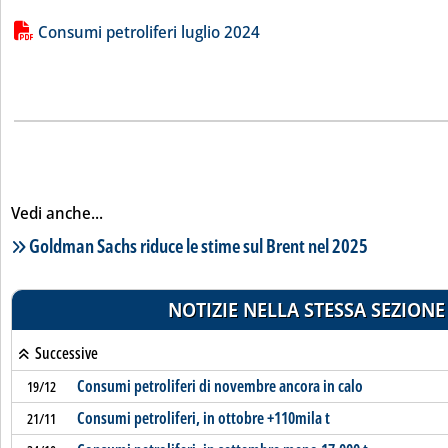
Lista allegati PDF alla notizia
Consumi petroliferi luglio 2024
Vedi anche...
Lista notizie correlate
Goldman Sachs riduce le stime sul Brent nel 2025
NOTIZIE NELLA STESSA SEZIONE
Successive
Consumi petroliferi di novembre ancora in calo
19/12
Consumi petroliferi, in ottobre +110mila t
21/11