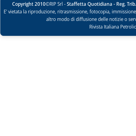
Copyright 2010
©RIP Srl -
Staffetta Quotidiana - Reg. Tri
E' vietata la riproduzione, ritrasmissione, fotocopia, immissione 
altro modo di diffusione delle notizie o ser
Rivista Italiana Petrol