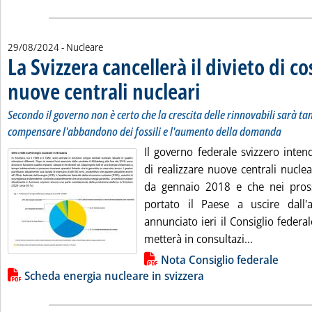
29/08/2024
- Nucleare
La Svizzera cancellerà il divieto di co
nuove centrali nucleari
. Sottotitolo: Secondo il governo
. Pubblicata giovedì 29 agosto 20
Secondo il governo non è certo che la crescita delle rinnovabili sarà ta
compensare l'abbandono dei fossili e l'aumento della domanda
Il governo federale svizzero intend
di realizzare nuove centrali nuclea
da gennaio 2018 e che nei pros
portato il Paese a uscire dall
annunciato ieri il Consiglio federa
Leggi tutta 
metterà in consultazi...
Lista allegati PDF alla notizia
Nota Consiglio federale
Scheda energia nucleare in svizzera