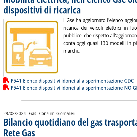
dispositivi di ricarica
. Pubblicata giovedì 29 agosto 2024 al
l Gse ha aggiornato l'elenco aggior
ricarica dei veicoli elettrici in lu
pubblico, che rispetto all'aggiorn
conta oggi quasi 130 modelli in pi
Leggi tutta la notizia: 'Mo
marchi...
Lista allegati PDF alla notizia
P541 Elenco dispositivi idonei alla sperimentazione GDC
P541 Elenco dispositivi idonei alla sperimentazione NO 
29/08/2024
- Gas - Consumi Giornalieri
Bilancio quotidiano del gas traspor
Rete Gas
. Sottotitolo: Preconsuntivo del giorno 28 agosto 2024
. Pubblicata giovedì 29 agosto 2024 alle 11.39.