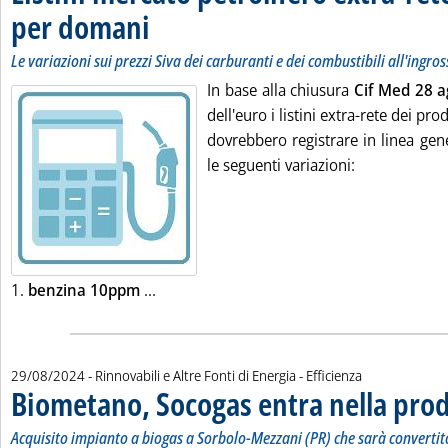
per domani
. Sottotitolo: Le variazioni sui prezzi Siva dei carburanti e dei c
. Pubblicata giovedì 29 agosto 2024 alle 9.27.
Le variazioni sui prezzi Siva dei carburanti e dei combustibili all'ingro
In base alla chiusura
Cif Med 28 a
dell'euro i listini extra-rete dei pr
dovrebbero registrare in linea gene
le seguenti variazioni:
Leggi tutta la notizia: 'Listini mercato p
1.
benzina 10ppm
...
29/08/2024
- Rinnovabili e Altre Fonti di Energia - Efficienza
Biometano, Socogas entra nella pro
Acquisito impianto a biogas a Sorbolo-Mezzani (PR) che sarà converti