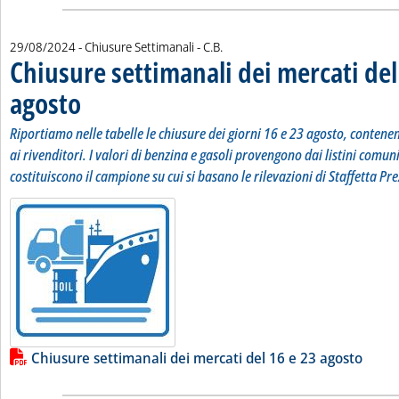
di:
29/08/2024
- Chiusure Settimanali -
C.B.
Chiusure settimanali dei mercati del
agosto
. Sottotitolo: Riportiamo nelle tabelle le chiusure dei giorni 16 e 23 agosto, 
. Pubblicata giovedì 29 agosto 2024 alle 9.57.
Riportiamo nelle tabelle le chiusure dei giorni 16 e 23 agosto, contenent
ai rivenditori. I valori di benzina e gasoli provengono dai listini comun
costituiscono il campione su cui si basano le rilevazioni di Staffetta Pre
Lista allegati PDF alla notizia
Leggi tutta la notizia: 'Chiusure 
Chiusure settimanali dei mercati del 16 e 23 agosto