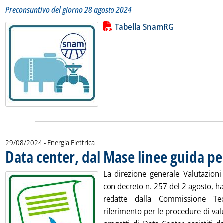
Preconsuntivo del giorno 28 agosto 2024
Lista allegati PDF alla notizia
Leggi tutta la notizia: 'Bilancio 
Tabella SnamRG
29/08/2024
- Energia Elettrica
Data center, dal Mase linee guida per
La direzione generale Valutazioni
con decreto n. 257 del 2 agosto, h
redatte dalla Commissione Tec
riferimento per le procedure di va