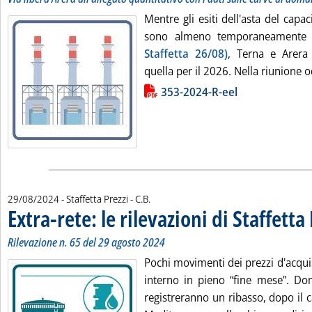
Mentre gli esiti dell'asta del capa
sono almeno temporaneamente 
Staffetta 26/08)
, Terna e Arera
quella per il 2026. Nella riunione od
Lista allegati PDF alla notizia
353-2024-R-eel
di:
29/08/2024
- Staffetta Prezzi -
C.B.
Extra-rete: le rilevazioni di Staffetta
Rilevazione n. 65 del 29 agosto 2024
Pochi movimenti dei prezzi d'acqui
interno in pieno “fine mese”. Dom
registreranno un ribasso, dopo il c