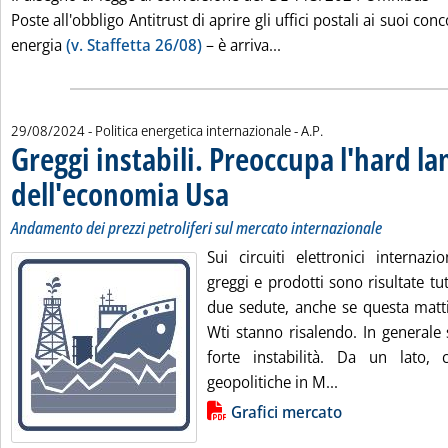
Poste all'obbligo Antitrust di aprire gli uffici postali ai suoi con
Leggi tutta la notizia:
energia
(v. Staffetta 26/08)
– è arriva...
di:
29/08/2024
- Politica energetica internazionale -
A.P.
Greggi instabili. Preoccupa l'hard l
dell'economia Usa
. Sottotitolo: Andamento dei prezzi petroliferi
. Pubblicata giovedì 29 agosto 2024 alle 13.27
Andamento dei prezzi petroliferi sul mercato internazionale
Sui circuiti elettronici internazi
greggi e prodotti sono risultate tut
due sedute, anche se questa matti
Wti stanno risalendo. In generale 
forte instabilità. Da un lato, 
Leggi tutta la n
geopolitiche in M...
Lista allegati PDF alla notizia
Grafici mercato