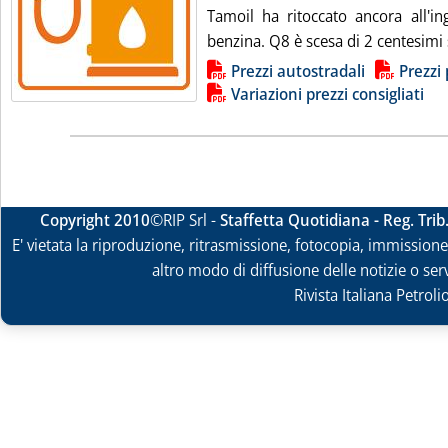
Tamoil ha ritoccato ancora all'in
benzina. Q8 è scesa di 2 centesimi s
Lista allegati PDF alla notizia
Prezzi autostradali
Prezzi 
Variazioni prezzi consigliati
Copyright 2010
©RIP Srl -
Staffetta Quotidiana - Reg. Tri
E' vietata la riproduzione, ritrasmissione, fotocopia, immissione 
altro modo di diffusione delle notizie o ser
Rivista Italiana Petrol