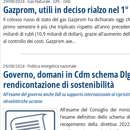
29/08/2024
- Gas Naturale - GPL - GNL
Gazprom, utili in deciso rialzo nel 1
Il colosso russo di stato del gas Gazprom ha dichiarato oggi che
primo semestre è più che triplicato rispetto all'anno precede
miliardi di rubli (10,9 miliardi di dollari), grazie all'aumento del
Leggi tutta la notizia: 'Ga
al controllo dei costi. Gazprom ave...
29/08/2024
- Politica energetica nazionale
Governo, domani in Cdm schema Dlg
rendicontazione di sostenibilità
. Sottotitol
. Pubblicat
All'esame del governo anche Ddl su supporto internazionale al ripristin
idroelettriche ucraine
All'esame del Consiglio dei minis
l'esame definitivo dello schema di
recepimento della direttiva 202