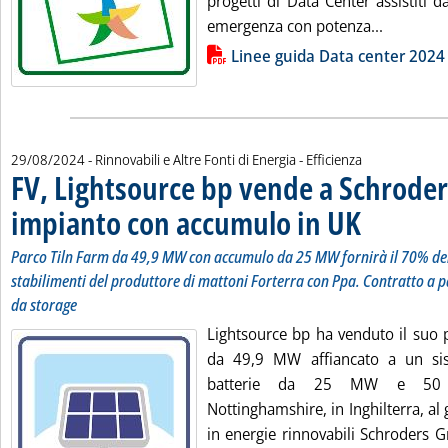
progetti di Data Center assistiti d
Leggi tut
emergenza con potenza...
Lista allegati PDF alla notizia
Linee guida Data center 2024
29/08/2024
- Rinnovabili e Altre Fonti di Energia - Efficienza
FV, Lightsource bp vende a Schroder
impianto con accumulo in UK
. Sottotitolo: Par
. Pubblicata giove
Parco Tiln Farm da 49,9 MW con accumulo da 25 MW fornirà il 70% del
stabilimenti del produttore di mattoni Forterra con Ppa. Contratto a pa
da storage
Lightsource bp ha venduto il suo 
da 49,9 MW affiancato a un si
batterie da 25 MW e 50 
Nottinghamshire, in Inghilterra, al 
in energie rinnovabili Schroders G