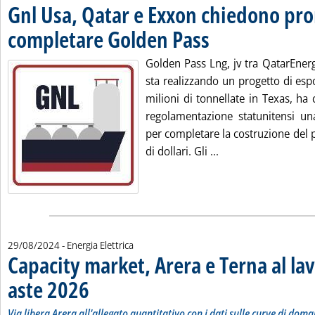
Gnl Usa, Qatar e Exxon chiedono pro
completare Golden Pass
. Pubblicata giovedì 29 agosto 
Golden Pass Lng, jv tra QatarEner
sta realizzando un progetto di esp
milioni di tonnellate in Texas, ha c
regolamentazione statunitensi un
per completare la costruzione del 
Leggi tutta la noti
di dollari. Gli ...
29/08/2024
- Energia Elettrica
Capacity market, Arera e Terna al lav
aste 2026
. Sottotitolo: Via libera Arera all'allegato quantitativo con i dati su
. Pubblicata giovedì 29 agosto 2024 alle 17.33.
Via libera Arera all'allegato quantitativo con i dati sulle curve di dom