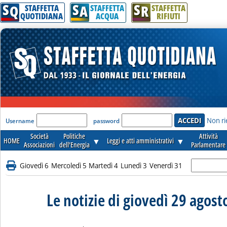
S
S
S
Q
A
R
STAFFETTA
STAFFETTA
STAFFETTA
QUOTIDIANA
ACQUA
RIFIUTI
'Modulo Login per accedere'
Non ri
Username
password
Società
Politiche
Attività
HOME
▼
Leggi e atti amministrativi
▼
Associazioni
dell'Energia
Parlamentare
Giovedì 6
Mercoledì 5
Martedì 4
Lunedì 3
Venerdì 31
Le notizie di giovedì 29 agos