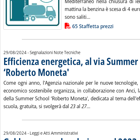
Mediterraneo nella chiusura di ie
mattina la benzina è scesa di 4 euro 
Leggi tutta la notizia: 
sono saliti...
Lista allegati PDF alla notizia
65 Staffetta prezzi
29/08/2024
- Segnalazioni Note Tecniche
Efficienza energetica, al via Summer
‘Roberto Moneta'
. Pubblicata giovedì 29 agosto 2024 alle 13.53.
Come ogni anno, l'Agenzia nazionale per le nuove tecnologie, l
economico sostenibile organizza, in collaborazione con Anci, 
della Summer School ‘Roberto Moneta', dedicata al tema dell'ef
Leggi tutta la notizia
scuola, gratuita, si svolgerà dal
23
al
27
...
29/08/2024
- Leggi e Atti Amministrativi
. 
. 