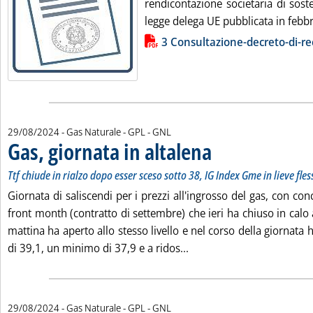
rendicontazione societaria di sosten
legge delega UE pubblicata in febbr
Lista allegati PDF alla notizia
3 Consultazione-decreto-di-
29/08/2024
- Gas Naturale - GPL - GNL
Gas, giornata in altalena
. Sottotitolo: Ttf chiude in ri
. Pubblicata giovedì 29 agosto
Ttf chiude in rialzo dopo esser sceso sotto 38, IG Index Gme in lieve fle
Giornata di saliscendi per i prezzi all'ingrosso del gas, con concl
front month (contratto di settembre) che ieri ha chiuso in cal
mattina ha aperto allo stesso livello e nel corso della giornat
Leggi tutta la notizia: 'G
di 39,1, un minimo di 37,9 e a ridos...
29/08/2024
- Gas Naturale - GPL - GNL