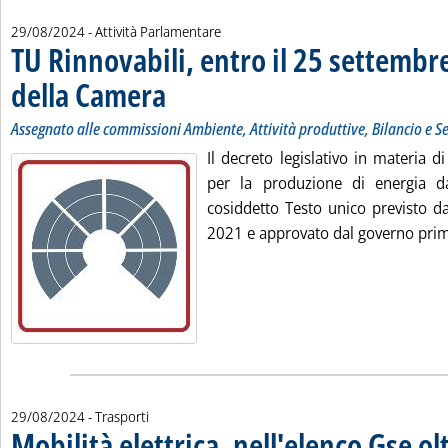
29/08/2024
- Attività Parlamentare
TU Rinnovabili, entro il 25 settembre
della Camera
. Sottotitolo: Assegnato alle commissioni Ambiente, Attività
. Pubblicata giovedì 29 agosto 2024 alle 13.5.
Assegnato alle commissioni Ambiente, Attività produttive, Bilancio e S
Il decreto legislativo in materia d
per la produzione di energia da 
cosiddetto Testo unico previsto d
2021 e approvato dal governo prima
29/08/2024
- Trasporti
Mobilità elettrica, nell'elenco Gse o