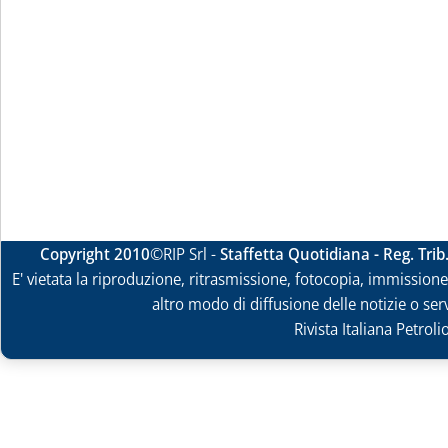
Copyright 2010
©RIP Srl -
Staffetta Quotidiana - Reg. Tri
E' vietata la riproduzione, ritrasmissione, fotocopia, immissione 
altro modo di diffusione delle notizie o ser
Rivista Italiana Petrol