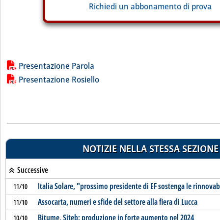
Richiedi un abbonamento di prova
Lista allegati PDF alla notizia
Presentazione Parola
Presentazione Rosiello
NOTIZIE NELLA STESSA SEZIONE
Successive
Italia Solare, "prossimo presidente di EF sostenga le rinnovab
11/10
Assocarta, numeri e sfide del settore alla fiera di Lucca
11/10
Bitume, Siteb: produzione in forte aumento nel 2024
10/10