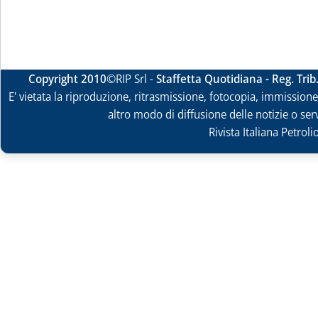
Copyright 2010
©RIP Srl -
Staffetta Quotidiana - Reg. Tri
E' vietata la riproduzione, ritrasmissione, fotocopia, immissione 
altro modo di diffusione delle notizie o ser
Rivista Italiana Petrol